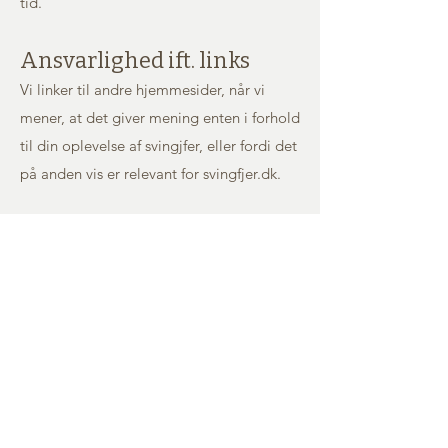
tid.
Ansvarlighed ift. links
Vi linker til andre hjemmesider, når vi
mener, at det giver mening enten i forhold
til din oplevelse af svingjfer, eller fordi det
på anden vis er relevant for svingfjer.dk.
Når du lander på andre hjemmesider skal
de, ligesom vi, gøre dig opmærksom på
reglerne omkring cookies – vi kan på
ingen måde tage ansvar for andres regler
eller efterlevelse af disse – heller ikke
selvom vi linker til deres hjemmeside.
Andre hjemmesider vedligeholdes af
andre organisationer. svginfjer kan ikke