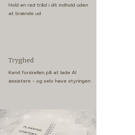
Hold en rød tråd i dit indhold uden
at brænde ud
Tryghed
Kend forskellen på at lade AI
assistere – og selv have styringen