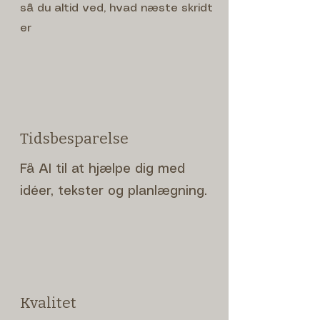
så du altid ved, hvad næste skridt
er
Tidsbesparelse
Få AI til at hjælpe dig med
idéer, tekster og planlægning​.
Kvalitet