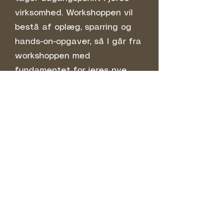
virksomhed. Workshoppen vil
bestå af oplæg, sparring og
hands-on-opgaver, så I går fra
workshoppen med
fundamentet for jeres nye
content-plan.
Jeg kommer ud til jer, så I
sparer tid på transport og er i
vante omgivelser. Og det er
helt op til jer, hvor mange, der
skal deltage.
Pris: 4.995,-